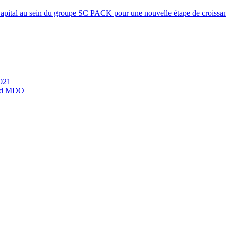
tal au sein du groupe SC PACK pour une nouvelle étape de croissa
2021
and MDO