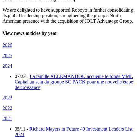
We are delighted to have supported Roboyo in further consolidating
its global leadership position, strengthening the group’s North
American presence with the acquisition of JOLT Advantage Group.
View news articles by year
2026
2025
2024
07/22
-
La famille ALLEMANDOU accueille le fonds MML
Capital au sein du groupe SC PACK pour une nouvelle étape
de croissance
2023
2022
2021
05/11
-
Richard Mayers in Future 40 Investment Leaders List
2021