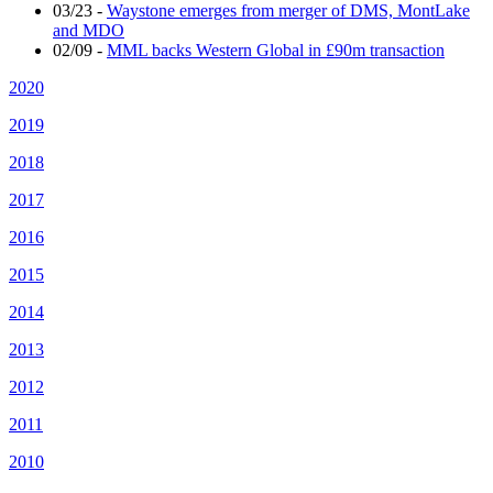
03/23
-
Waystone emerges from merger of DMS, MontLake
and MDO
02/09
-
MML backs Western Global in £90m transaction
2020
2019
2018
2017
2016
2015
2014
2013
2012
2011
2010