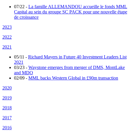
07/22
-
La famille ALLEMANDOU accueille le fonds MML
Capital au sein du groupe SC PACK pour une nouvelle étape
de croissance
2023
2022
2021
05/11
-
Richard Mayers in Future 40 Investment Leaders List
2021
03/23
-
Waystone emerges from merger of DMS, MontLake
and MDO
02/09
-
MML backs Western Global in £90m transaction
2020
2019
2018
2017
2016